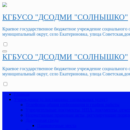
Перейти
к
содержимому
КГБУСО "ДСОДМИ "СОЛНЫШКО"
Краевое государственное бюджетное учреждение социального
муниципальный округ, село Екатериновка, улица Советская,дом 3
КГБУСО "ДСОДМИ "СОЛНЫШКО"
Краевое государственное бюджетное учреждение социального
муниципальный округ, село Екатериновка, улица Советская,дом 3
Главная
Учреждение (о поставщике социальных услуг)
Телефоны,общая информация и график работы
Учредительные документы, НПА, документы, отче
Нормативные правовые акты, регулирующие порядо
Доступная среда
Парковочные места