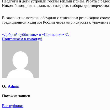
Педагоги и дети устроили гостям тёплый приём. Ребята с радо
Николай подарил пасхальные сладости, наборы для творчества 
В завершение встречи обсудили с епископом реализацию совме
традиционной культуре России через мир искусства, уважение
Навигация
«Добрый субботник» в «Солнышке» 🎨
Приглашаем в команду!
по
записям
От
Admin
Похожие записи
Все рубрики