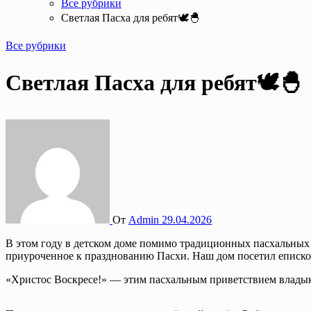
Все рубрики
Светлая Пасха для ребят🕊️🐣
Все рубрики
Светлая Пасха для ребят🕊️🐣
От
Admin
29.04.2026
В этом году в детском доме помимо традиционных пасхальных мероприятий —весёлых игр, бесед, просмотра фильмов и творческих занятий — прошло особое светлое событие,
приуроченное к празднованию Пасхи. Наш дом посетил еписк
«Христос Воскресе!» — этим пасхальным приветствием владыка