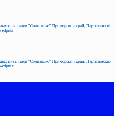
лодых инвалидов "Солнышко" Приморский край, Партизанский
-edpni.ru
лодых инвалидов "Солнышко" Приморский край, Партизанский
-edpni.ru