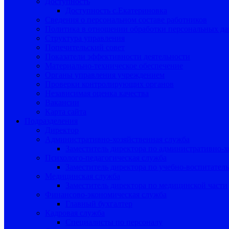
Доступность
Доступность с.Екатериновка
Сведения о персональном составе работников
Политика в отношении обработки персональных д
Структура управления
Попечительский совет
Показатели эффективности деятельности
Материально-техническое обеспечение
Органы управления учреждением
Проверки контролирующих органов
Независимая оценка качества
Вакансии
Карта сайта
Подразделения
Директор
Административно-хозяйственная служба
Заместитель директора по административно-х
Психолого-педагогическая служба
Заместитель директора по учебно-воспитател
Медицинская служба
Заместитель директора по медицинской части
Финансово-экономическая служба
Главный бухгалтер
Кадровая служба
Специалисты по персоналу