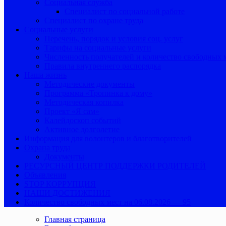
Социальная служба
Специалист по социальной работе
Специалист по охране труда
Социальные услуги
Перечень, порядок и условия соц. услуг
Тарифы на социальные услуги
Численность получателей и количество свободных 
Правила внутреннего распорядка
Наша жизнь
Методические документы
Программа «Тропинка к дому»
Методическая копилка
Проект «Я сам»
Калейдоскоп событий
Активное долголетие
Информация для волонтеров и благотворителей
Охрана труда
Документы
РЕСУРСНЫЙ ЦЕНТР ПОДДЕРЖКИ РОДИТЕЛЕЙ
Объявления
STOP КОРРУПЦИЯ
НАШИ ДОСТИЖЕНИЯ
Количество свободных мест на 06.08.2026 — 95
Главная страница