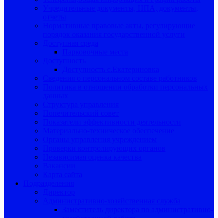
Учредительные документы, НПА, документы,
отчеты
Нормативные правовые акты, регулирующие
порядок оказания государственной услуги
Доступная среда
Парковочные места
Доступность
Доступность с.Екатериновка
Сведения о персональном составе работников
Политика в отношении обработки персональных
данных
Структура управления
Попечительский совет
Показатели эффективности деятельности
Материально-техническое обеспечение
Органы управления учреждением
Проверки контролирующих органов
Независимая оценка качества
Вакансии
Карта сайта
Подразделения
Директор
Административно-хозяйственная служба
Заместитель директора по административно-