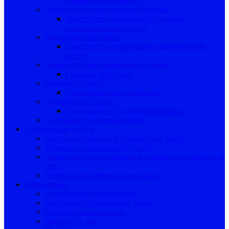
хозяйственной работе
Психолого-педагогическая служба
Заместитель директора по учебно-
воспитательной работе
Медицинская служба
Заместитель директора по медицинской
части
Финансово-экономическая служба
Главный бухгалтер
Кадровая служба
Специалисты по персоналу
Социальная служба
Специалист по социальной работе
Специалист по охране труда
Социальные услуги
Перечень, порядок и условия соц. услуг
Тарифы на социальные услуги
Численность получателей и количество свободных
мест
Правила внутреннего распорядка
Наша жизнь
Методические документы
Программа «Тропинка к дому»
Методическая копилка
Проект «Я сам»