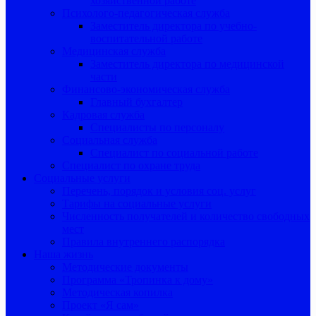
хозяйственной работе
Психолого-педагогическая служба
Заместитель директора по учебно-
воспитательной работе
Медицинская служба
Заместитель директора по медицинской
части
Финансово-экономическая служба
Главный бухгалтер
Кадровая служба
Специалисты по персоналу
Социальная служба
Специалист по социальной работе
Специалист по охране труда
Социальные услуги
Перечень, порядок и условия соц. услуг
Тарифы на социальные услуги
Численность получателей и количество свободных
мест
Правила внутреннего распорядка
Наша жизнь
Методические документы
Программа «Тропинка к дому»
Методическая копилка
Проект «Я сам»