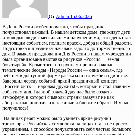
От
Admin
15.06.2026
В День России особенно важно, чтобы праздник
почувствовал каждый. В нашем детском доме, где живут дети
и молодые люди с ментальными нарушениями, этот день стал
настоящим событием, полным красок, добра и общей радости.
Подготовка к празднику началась задолго до торжественного
дня. В рамках празднования Дня России в нашем учреждении
была организована выставка рисунков «Россия — земля
богатырей». Кроме того, по группам прошли важные
тематические беседы «Народы России — одна семья», где
ребятам в доступной форме рассказали о дружбе и единстве.
Завершил череду событий яркий праздничный концерт
«России быть — народам дружить!», который и стал главным
событием дня. Главной задачей для нас было создать
атмосферу, в которой символы страны зазвучат не как
абстрактные понятия, а как живые и близкие образы. И у нас
получилось!
На лицах ребят можно было увидеть яркие рисунки —
триколоры. Российская символика на лицах стала не просто
украшением, а способом почувствовать себя частью большого
целого, мягко и ненавязчиво приобщиться к торжеству. На