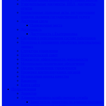
Учредительные документы, НПА, документы,
отчеты
Нормативные правовые акты, регулирующие
порядок оказания государственной услуги
Доступная среда
Парковочные места
Доступность
Доступность с.Екатериновка
Сведения о персональном составе работников
Политика в отношении обработки персональных
данных
Структура управления
Попечительский совет
Показатели эффективности деятельности
Материально-техническое обеспечение
Органы управления учреждением
Проверки контролирующих органов
Независимая оценка качества
Вакансии
Карта сайта
Подразделения
Директор
Административно-хозяйственная служба
Заместитель директора по административно-