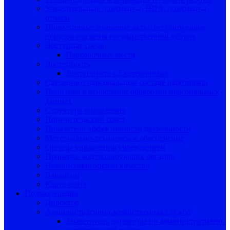
Учредительные документы, НПА, документы,
отчеты
Нормативные правовые акты, регулирующие
порядок оказания государственной услуги
Доступная среда
Парковочные места
Доступность
Доступность с.Екатериновка
Сведения о персональном составе работников
Политика в отношении обработки персональных
данных
Структура управления
Попечительский совет
Показатели эффективности деятельности
Материально-техническое обеспечение
Органы управления учреждением
Проверки контролирующих органов
Независимая оценка качества
Вакансии
Карта сайта
Подразделения
Директор
Административно-хозяйственная служба
Заместитель директора по административно-