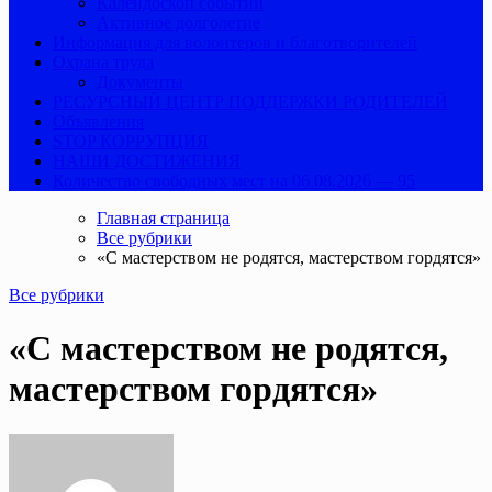
Калейдоскоп событий
Активное долголетие
Информация для волонтеров и благотворителей
Охрана труда
Документы
РЕСУРСНЫЙ ЦЕНТР ПОДДЕРЖКИ РОДИТЕЛЕЙ
Объявления
STOP КОРРУПЦИЯ
НАШИ ДОСТИЖЕНИЯ
Количество свободных мест на 06.08.2026 — 95
Главная страница
Все рубрики
«С мастерством не родятся, мастерством гордятся»
Все рубрики
«С мастерством не родятся,
мастерством гордятся»