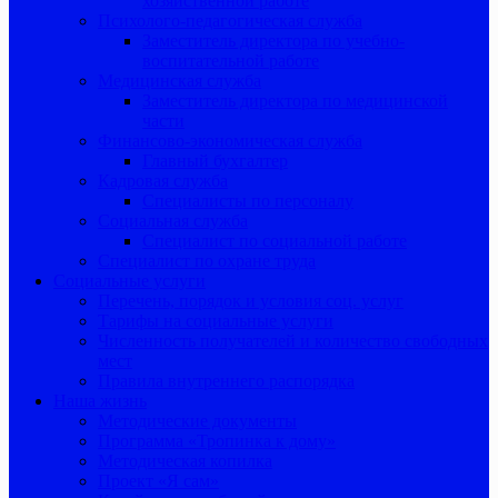
хозяйственной работе
Психолого-педагогическая служба
Заместитель директора по учебно-
воспитательной работе
Медицинская служба
Заместитель директора по медицинской
части
Финансово-экономическая служба
Главный бухгалтер
Кадровая служба
Специалисты по персоналу
Социальная служба
Специалист по социальной работе
Специалист по охране труда
Социальные услуги
Перечень, порядок и условия соц. услуг
Тарифы на социальные услуги
Численность получателей и количество свободных
мест
Правила внутреннего распорядка
Наша жизнь
Методические документы
Программа «Тропинка к дому»
Методическая копилка
Проект «Я сам»