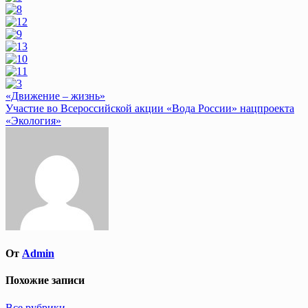
Навигация
«Движение – жизнь»
Участие во Всероссийской акции «Вода России» нацпроекта
по
«Экология»
записям
От
Admin
Похожие записи
Все рубрики