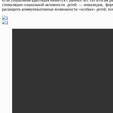
если социальная адаптация начнётся с ранних лет. По итогам
стимуляции социальной активности детей — инвалидов, форми
расширить коммуникативные возможности «особых» детей, по