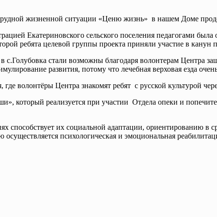
рудной жизненной ситуации «Ценю жизнь» в нашем Доме продол
рацией Екатериновского сельского поселения педагогами была о
орой ребята целевой группы проекта приняли участие в канун 
 с.Голубовка стали возможны благодаря волонтерам Центра за
тимулирование развития, потому что лечебная верховая езда оче
 где волонтёры Центра знакомят ребят с русской культурой че
уши», который реализуется при участии Отдела опеки и попечи
ях способствует их социальной адаптации, ориентированию в с
осуществляется психологическая и эмоциональная реабилитаци