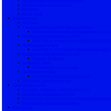
Проверки контролирующих органов
Независимая оценка качества
Вакансии
Карта сайта
Подразделения
Директор
Административно-хозяйственная служба
Заместитель директора по административно-х
Психолого-педагогическая служба
Заместитель директора по учебно-воспитател
Медицинская служба
Заместитель директора по медицинской части
Финансово-экономическая служба
Главный бухгалтер
Кадровая служба
Специалисты по персоналу
Социальная служба
Специалист по социальной работе
Специалист по охране труда
Социальные услуги
Перечень, порядок и условия соц. услуг
Тарифы на социальные услуги
Численность получателей и количество свободных 
Правила внутреннего распорядка
Наша жизнь