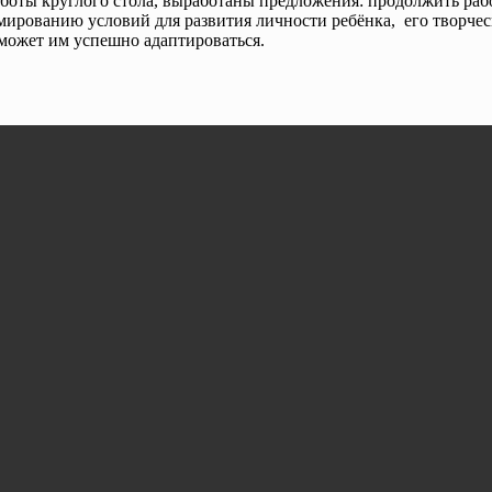
 работы круглого стола, выработаны предложения: продолжить р
рованию условий для развития личности ребёнка, его творчес
может им успешно адаптироваться.