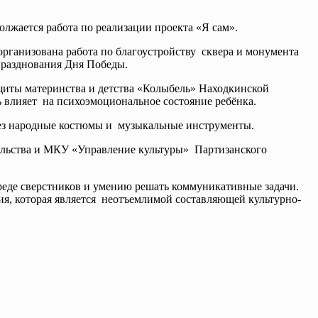
жается работа по реализации проекта «Я сам».
рганизована работа по благоустройству сквера и монумента
празднования Дня Победы.
щиты материнства и детства «Колыбель» Находкинской
нь влияет на психоэмоциональное состояние ребёнка.
рез народные костюмы и музыкальные инструменты.
тельства и МКУ «Управление культуры» Партизанского
реде сверстников и умению решать коммуникативные задачи.
я, которая является неотъемлимой составляющей культурно-