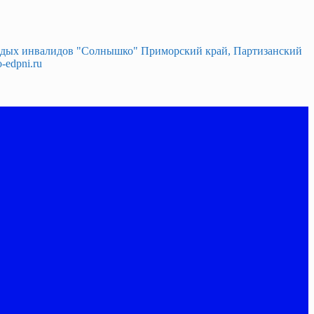
лодых инвалидов "Солнышко" Приморский край, Партизанский
-edpni.ru