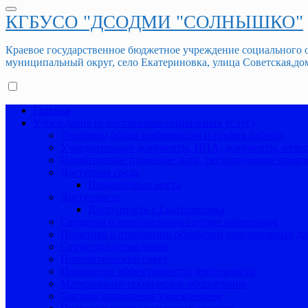
КГБУСО "ДСОДМИ "СОЛНЫШКО"
Краевое государственное бюджетное учреждение социального
муниципальный округ, село Екатериновка, улица Советская,дом 3
Главная
Учреждение (о поставщике социальных услуг)
Телефоны,общая информация и график работы
Учредительные документы, НПА, документы, отче
Нормативные правовые акты, регулирующие порядо
Доступная среда
Парковочные места
Доступность
Доступность с.Екатериновка
Сведения о персональном составе работников
Политика в отношении обработки персональных д
Структура управления
Попечительский совет
Показатели эффективности деятельности
Материально-техническое обеспечение
Органы управления учреждением