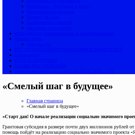
Методические документы
Программа «Тропинка к дому»
Методическая копилка
Проект «Я сам»
Калейдоскоп событий
Активное долголетие
Информация для волонтеров и благотворителей
Охрана труда
Документы
РЕСУРСНЫЙ ЦЕНТР ПОДДЕРЖКИ РОДИТЕЛЕЙ
Объявления
STOP КОРРУПЦИЯ
НАШИ ДОСТИЖЕНИЯ
Количество свободных мест на 06.08.2026 — 95
«Смелый шаг в будущее»
Главная страница
«Смелый шаг в будущее»
«Старт дан! О начале реализации социально значимого прое
Грантовая субсидия в размере почти двух миллионов рублей о
помощь пойдёт на реализацию социально значимого проекта «