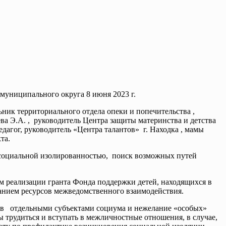
муниципального округа 8 июня 2023 г.
ник территориального отдела опеки и попечительства ,
 Э.А. , руководитель Центра защиты материнства и детства
гог, руководитель «Центра талантов» г. Находка , мамы
кта.
х социальной изолированностью, поиск возможных путей
м реализации гранта Фонда поддержки детей, находящихся в
анием ресурсов межведомственного взаимодействия.
идов отдельными субъектами социума и нежелание «особых»
 трудиться и вступать в межличностные отношения, в случае,