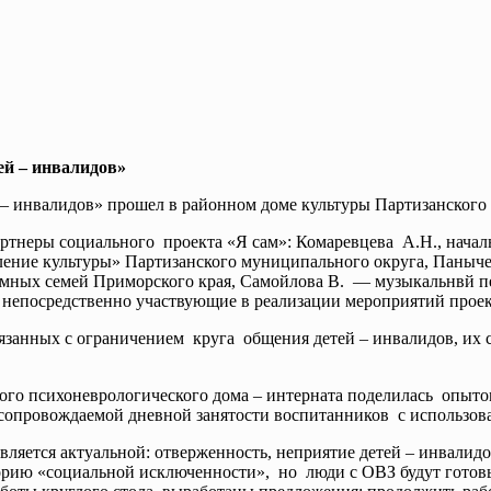
ей – инвалидов»
– инвалидов» прошел в районном доме культуры Партизанского 
ртнеры социального проекта «Я сам»: Комаревцева А.Н., началь
ние культуры» Партизанского муниципального округа, Панычева
ных семей Приморского края, Самойлова В. — музыкальнвй педа
, непосредственно участвующие в реализации мероприятий прое
связанных с ограничением круга общения детей – инвалидов, и
ого психоневрологического дома – интерната поделилась опыто
сопровождаемой дневной занятости воспитанников с использов
 является актуальной: отверженность, неприятие детей – инвал
орию «социальной исключенности», но люди с ОВЗ будут готовы