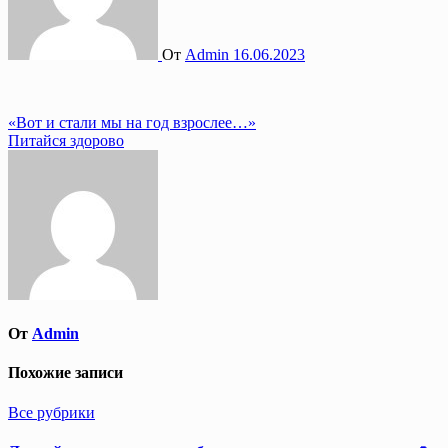
От
Admin
16.06.2023
Навигация
«Вот и стали мы на год взрослее…»
Питайся здорово
по
записям
От
Admin
Похожие записи
Все рубрики