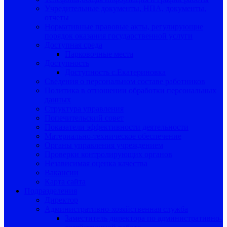
Учредительные документы, НПА, документы,
отчеты
Нормативные правовые акты, регулирующие
порядок оказания государственной услуги
Доступная среда
Парковочные места
Доступность
Доступность с.Екатериновка
Сведения о персональном составе работников
Политика в отношении обработки персональных
данных
Структура управления
Попечительский совет
Показатели эффективности деятельности
Материально-техническое обеспечение
Органы управления учреждением
Проверки контролирующих органов
Независимая оценка качества
Вакансии
Карта сайта
Подразделения
Директор
Административно-хозяйственная служба
Заместитель директора по административно-