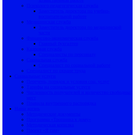
хозяйственной работе
Психолого-педагогическая служба
Заместитель директора по учебно-
воспитательной работе
Медицинская служба
Заместитель директора по медицинской
части
Финансово-экономическая служба
Главный бухгалтер
Кадровая служба
Специалисты по персоналу
Социальная служба
Специалист по социальной работе
Специалист по охране труда
Социальные услуги
Перечень, порядок и условия соц. услуг
Тарифы на социальные услуги
Численность получателей и количество свободных
мест
Правила внутреннего распорядка
Наша жизнь
Методические документы
Программа «Тропинка к дому»
Методическая копилка
Проект «Я сам»